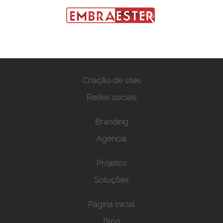
Criação de sites
Redes sociais
Branding
Agência
Projetos
Soluções
Página inicial
Blog