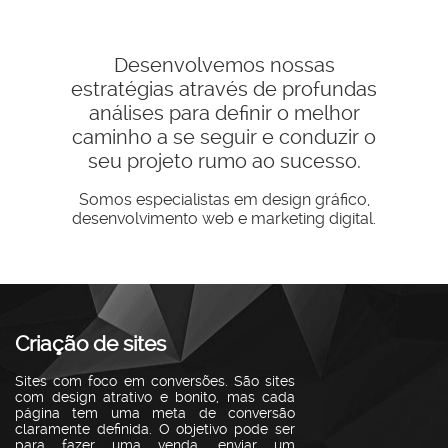
Desenvolvemos nossas
estratégias através de profundas
análises para definir o melhor
caminho a se seguir e conduzir o
seu projeto rumo ao sucesso.
Somos especialistas em design gráfico,
desenvolvimento web e marketing digital.
Criação de sites
Sites com foco em conversões. São sites
com design atrativo e bonito, mas cada
página tem uma meta de conversão
claramente definida. O objetivo pode ser
para fazer uma venda, enviar um