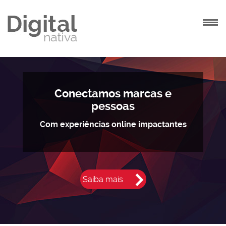
INÍCIO
AGÊNCIA
Conectamos marcas e
pessoas
SOLUÇÕES
Com experiências online impactantes
PROJETOS
CONTATO
Saiba mais